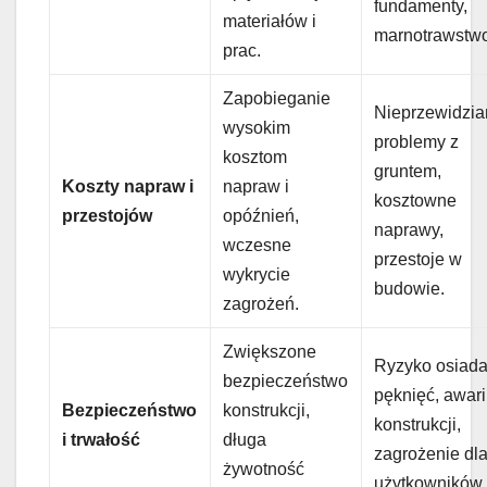
fundamenty,
materiałów i
marnotrawstw
prac.
Zapobieganie
Nieprzewidzi
wysokim
problemy z
kosztom
gruntem,
Koszty napraw i
napraw i
kosztowne
przestojów
opóźnień,
naprawy,
wczesne
przestoje w
wykrycie
budowie.
zagrożeń.
Zwiększone
Ryzyko osiada
bezpieczeństwo
pęknięć, awari
Bezpieczeństwo
konstrukcji,
konstrukcji,
i trwałość
długa
zagrożenie dl
żywotność
użytkowników.