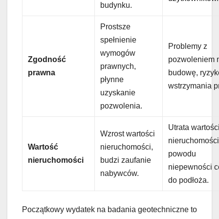
budynku.
Prostsze
spełnienie
Problemy z
wymogów
Zgodność
pozwoleniem 
prawnych,
prawna
budowę, ryzyk
płynne
wstrzymania p
uzyskanie
pozwolenia.
Utrata wartośc
Wzrost wartości
nieruchomości
Wartość
nieruchomości,
powodu
nieruchomości
budzi zaufanie
niepewności c
nabywców.
do podłoża.
Początkowy wydatek na badania geotechniczne to