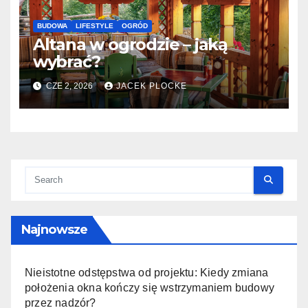
BUDOWA
LIFESTYLE
OGRÓD
Altana w ogrodzie – jaką
wybrać?
CZE 2, 2026
JACEK PLOCKE
Najnowsze
Nieistotne odstępstwa od projektu: Kiedy zmiana
położenia okna kończy się wstrzymaniem budowy
przez nadzór?