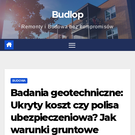
Skip
Budlop
to
content
Remonty i Budowa bez kompromisów
BUDOWA
Badania geotechniczne:
Ukryty koszt czy polisa
ubezpieczeniowa? Jak
warunki gruntowe