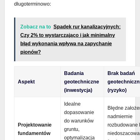
długoterminowo:
Zobacz na to
Spadek rur kanalizacyjnych:
Czy 2% to wystarczająco i jak minimalny
błąd wykonania wpływa na zapychanie
pionów?
Badania
Brak badań
Aspekt
geotechniczne
geotechnicz
(inwestycja)
(ryzyko)
Idealne
Błędne założe
dopasowanie
nadmiernie
do warunków
Projektowanie
rozbudowane 
gruntu,
fundamentów
niedoszacowa
optymalizacja