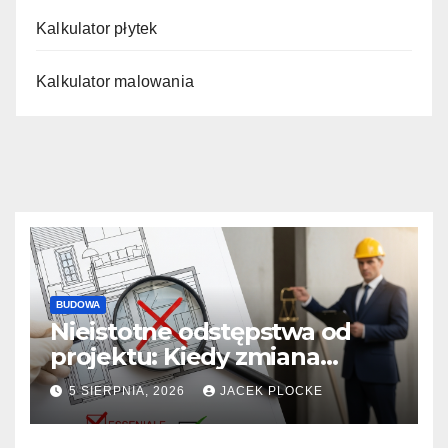
Kalkulator płytek
Kalkulator malowania
BUDOWA
Nieistotne odstępstwa od
projektu: Kiedy zmiana
położenia okna kończy się
5 SIERPNIA, 2026
JACEK PLOCKE
wstrzymaniem budowy przez
nadzór?