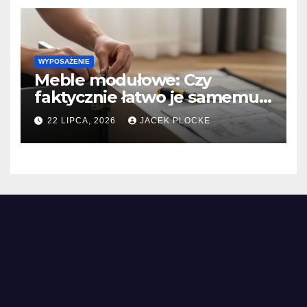
WYPOSAŻENIE
Meble modułowe: Czy
faktycznie łatwo je samemu
złożyć i jakie 'niespodzianki’
22 LIPCA, 2026
JACEK PLOCKE
czekają w instrukcjach DIY?