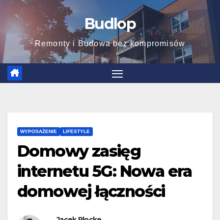
Skip
Budlop
to
content
Remonty i Budowa bez kompromisów
WYPOSAŻENIE
LIFESTYLE
Domowy zasięg
internetu 5G: Nowa era
domowej łączności
Jacek Plocke