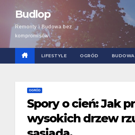
Skip
Budlop
to
content
Remonty i Budowa bez
kompromisów
LIFESTYLE
OGRÓD
BUDOWA
OGRÓD
Spory o cień: Jak 
wysokich drzew rzu
sąsiada.