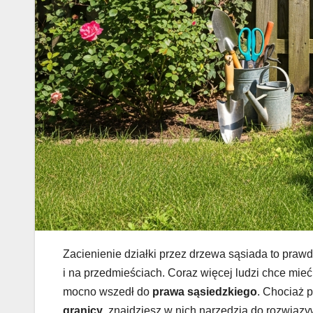
Zacienienie działki przez drzewa sąsiada to pra
i na przedmieściach. Coraz więcej ludzi chce mieć
mocno wszedł do
prawa sąsiedzkiego
. Chociaż p
granicy
, znajdziesz w nich narzędzia do rozwiąz