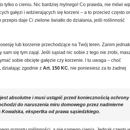
to tylko o cieniu. Nic bardziej mylnego! Co prawda, nie mówi wp
cych gałęzi i wdzierających się korzeni – a to przecież często o
rzepis daje Ci zielone światło do działania, jeśli roślinność
osesję lub korzenie przechodzące na Twój teren. Zanim jednak
 sam się tym zajął. Jeśli sąsiad nic sobie z tego nie zrobi, mas
ymać sobie obcięte gałęzie czy korzenie. I tu uwaga – choć
, działając zgodnie z
Art. 150 KC
, nie poniesiesz za to żadnej
 jest absolutne i musi ustąpić przed koniecznością ochrony
dochodzi do naruszenia miru domowego przez nadmierne
a Kowalska, ekspertka od
prawa sąsiedzkiego
.
nego rozrostu roślinności, a nie samego cienia. Jednak często j