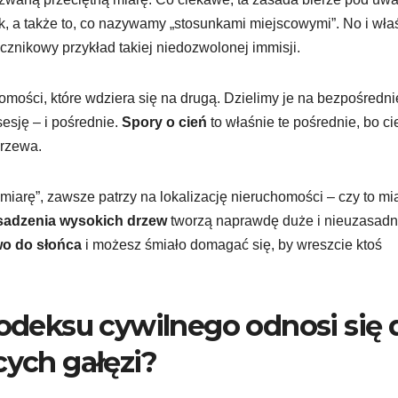
, a także to, co nazywamy „stosunkami miejscowymi”. No i wła
znikowy przykład takiej niedozwolonej immisji.
mości, które wdziera się na drugą. Dzielimy je na bezpośredni
esję – i pośrednie.
Spory o cień
to właśnie te pośrednie, bo ci
drzewa.
miarę”, zawsze patrzy na lokalizację nieruchomości – czy to mi
sadzenia wysokich drzew
tworzą naprawdę duże i nieuzasadn
o do słońca
i możesz śmiało domagać się, by wreszcie ktoś
kodeksu cywilnego odnosi się 
cych gałęzi?