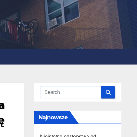
a
ę
Najnowsze
Nieistotne odstępstwa od