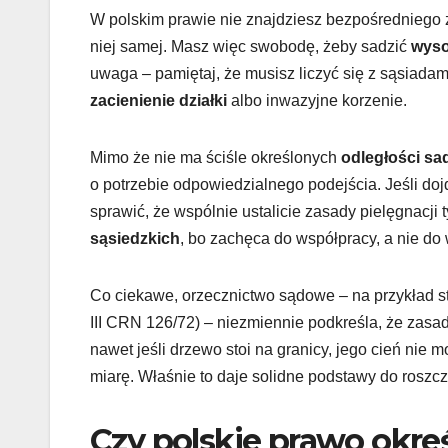
W polskim prawie nie znajdziesz bezpośredniego 
niej samej. Masz więc swobodę, żeby sadzić
wyso
uwaga – pamiętaj, że musisz liczyć się z sąsiadam
zacienienie działki
albo inwazyjne korzenie.
Mimo że nie ma ściśle określonych
odległości sa
o potrzebie odpowiedzialnego podejścia. Jeśli do
sprawić, że wspólnie ustalicie zasady pielęgnac
sąsiedzkich
, bo zachęca do współpracy, a nie do 
Co ciekawe, orzecznictwo sądowe – na przykład 
III CRN 126/72) – niezmiennie podkreśla, że zasa
nawet jeśli drzewo stoi na granicy, jego cień nie 
miarę. Właśnie to daje solidne podstawy do rosz
Czy polskie prawo okre