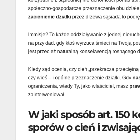
społeczno-gospodarcze przeznaczenie obu działek
zacienienie działki
przez drzewa sąsiada to podręc
Immisje? To każde oddziaływanie z jednej nierucho
na przykład, gdy ktoś wyrzuca śmieci na Twoją pos
jest przecież naturalną konsekwencją rosnącego 
Kiedy sąd ocenia, czy cień „przekracza przeciętną 
czy wieś – i ogólne przeznaczenie działki. Gdy
na
ograniczenia, wtedy Ty, jako właściciel, masz
praw
zainterweniował.
W jaki sposób art. 150 
sporów o cień i zwisają