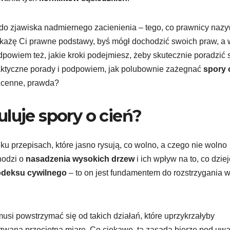
 do zjawiska nadmiernego zacienienia – tego, co prawnicy naz
okażę Ci prawne podstawy, byś mógł dochodzić swoich praw, a
dpowiem też, jakie kroki podejmiesz, żeby skutecznie poradzić 
aktyczne porady i podpowiem, jak polubownie zażegnać
spory 
ezcenne, prawda?
luje spory o cień?
lku przepisach, które jasno rysują, co wolno, a czego nie wolno
hodzi o
nasadzenia wysokich drzew
i ich wpływ na to, co dziej
odeksu cywilnego
– to on jest fundamentem do rozstrzygania w
musi powstrzymać się od takich działań, które uprzykrzałyby
 zwaną przeciętną miarę. Co ciekawe, ta zasada bierze pod uw