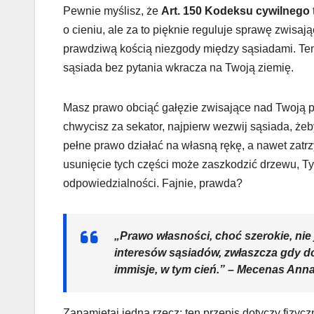
Pewnie myślisz, że
Art. 150 Kodeksu cywilnego
o cieniu, ale za to pięknie reguluje sprawę zwisają
prawdziwą kością niezgody między sąsiadami. Ten p
sąsiada bez pytania wkracza na Twoją ziemię.
Masz prawo obciąć gałęzie zwisające nad Twoją p
chwycisz za sekator, najpierw wezwij sąsiada, żeby
pełne prawo działać na własną rękę, a nawet zatrz
usunięcie tych części może zaszkodzić drzewu, Ty
odpowiedzialności. Fajnie, prawda?
„Prawo własności, choć szerokie, nie
interesów sąsiadów, zwłaszcza gdy 
immisje, w tym cień.” – Mecenas Ann
Zapamiętaj jedną rzecz: ten przepis dotyczy fizycz