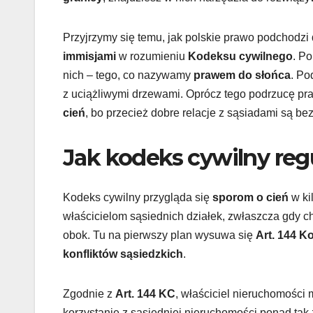
Przyjrzymy się temu, jak polskie prawo podchodzi
immisjami
w rozumieniu
Kodeksu cywilnego
. P
nich – tego, co nazywamy
prawem do słońca
. Po
z uciążliwymi drzewami. Oprócz tego podrzucę pr
cień
, bo przecież dobre relacje z sąsiadami są b
Jak kodeks cywilny regu
Kodeks cywilny przygląda się
sporom o cień
w ki
właścicielom sąsiednich działek, zwłaszcza gdy c
obok. Tu na pierwszy plan wysuwa się
Art. 144 K
konfliktów sąsiedzkich
.
Zgodnie z
Art. 144 KC
, właściciel nieruchomości 
korzystanie z sąsiedniej nieruchomości ponad tak