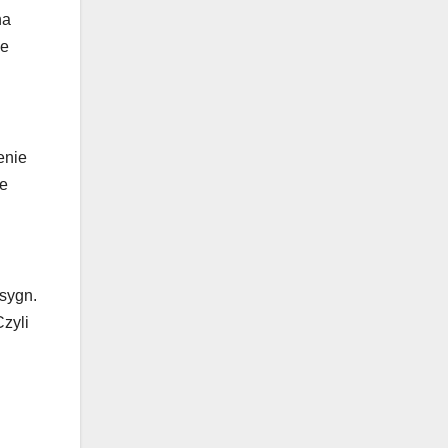
na
le
enie
że
sygn.
zyli