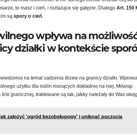
arze, to masz i cień, i rozłażące się gałęzie. Dlatego
Art. 150
kim są
spory o cień
.
ywilnego wpływa na możliwoś
icy działki w kontekście spor
wiedzenia na temat sadzenia drzew na granicy działki. Wprow
ego użytku dla roślin rosnących dokładnie na niej. Mówiąc
 linii granicznej, traktowane są tak, jakby należały do Was oboj
 Jak założyć 'ogród bezobsługowy' i uniknąć poczucia