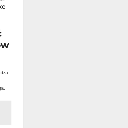
 KC
ć
ów
adza
ga.