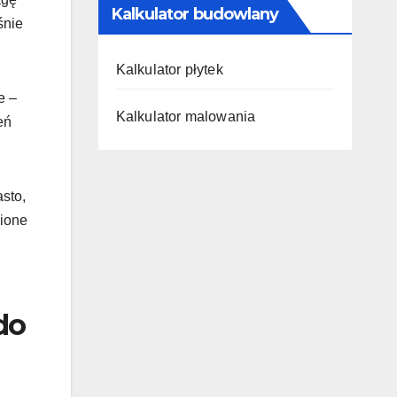
Kalkulator budowlany
śnie
Kalkulator płytek
e –
Kalkulator malowania
eń
asto,
ione
do