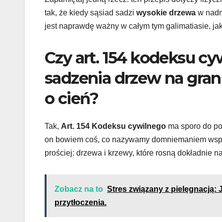
tak, że kiedy sąsiad sadzi
wysokie drzewa
w nadmi
jest naprawdę ważny w całym tym galimatiasie, ja
Czy art. 154 kodeksu c
sadzenia drzew na gran
o cień?
Tak,
Art. 154 Kodeksu cywilnego
ma sporo do po
on bowiem coś, co nazywamy domniemaniem wspóln
prościej: drzewa i krzewy, które rosną dokładnie na
Zobacz na to
Stres związany z pielęgnacją:
przytłoczenia.