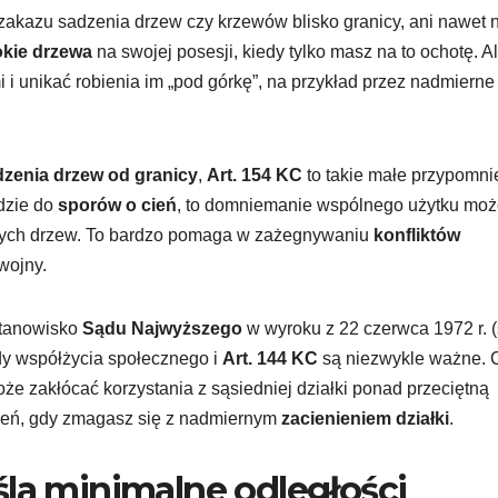
zakazu sadzenia drzew czy krzewów blisko granicy, ani nawet 
kie drzewa
na swojej posesji, kiedy tylko masz na to ochotę. A
i i unikać robienia im „pod górkę”, na przykład przez nadmierne
dzenia drzew od granicy
,
Art. 154 KC
to takie małe przypomni
jdzie do
sporów o cień
, to domniemanie wspólnego użytku mo
ji tych drzew. To bardzo pomaga w zażegnywaniu
konfliktów
wojny.
stanowisko
Sądu Najwyższego
w wyroku z 22 czerwca 1972 r. (
dy współżycia społecznego i
Art. 144 KC
są niezwykle ważne. C
może zakłócać korzystania z sąsiedniej działki ponad przeciętną
czeń, gdy zmagasz się z nadmiernym
zacienieniem działki
.
śla minimalne odległości