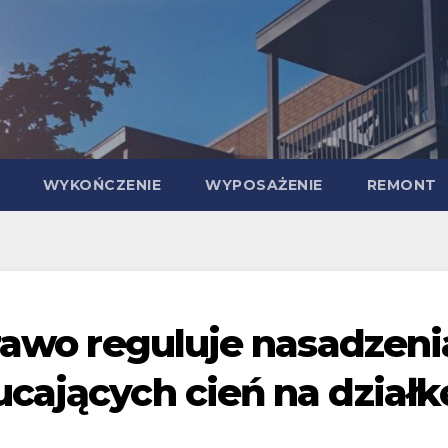
WYKOŃCZENIE
WYPOSAŻENIE
REMONT
prawo reguluje nasadzeni
cających cień na działk