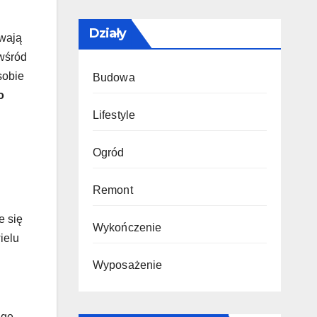
Działy
ywają
 wśród
sobie
Budowa
o
Lifestyle
Ogród
Remont
e się
Wykończenie
ielu
Wyposażenie
agę