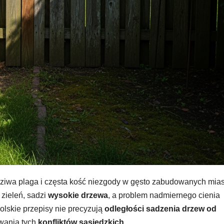
wdziwa plaga i częsta kość niezgody w gęsto zabudowanych mia
 zieleń, sadzi
wysokie drzewa
, a problem nadmiernego cienia
olskie przepisy nie precyzują
odległości sadzenia drzew od
ywania tych
konfliktów sąsiedzkich
.