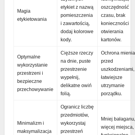
etykiet z nazwą
oszczędność
Magia
pomieszczenia
czasu, brak
etykietowania
i zawartością,
konieczności
dodaj kolorowe
otwierania
kody.
kartonów.
Cięższe rzeczy
Ochrona mieni
Optymalne
na dnie, puste
przed
wykorzystanie
przestrzenie
uszkodzeniami,
przestrzeni i
wypełnij,
łatwiejsze
bezpieczne
delikatne owiń
utrzymanie
przechowywanie
folią.
porządku.
Ogranicz liczbę
przedmiotów,
Mniej bałaganu
Minimalizm i
wykorzystaj
więcej miejsca,
maksymalizacja
przestrzeń