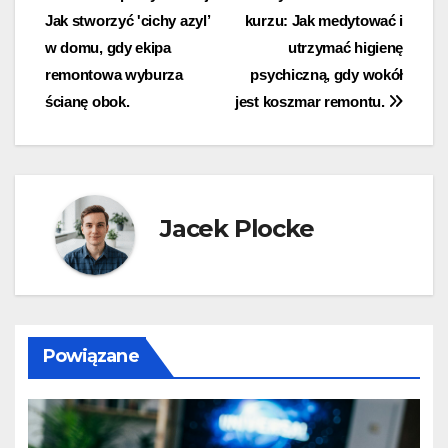
Jak stworzyć 'cichy azyl’
kurzu: Jak medytować i
wpisu
w domu, gdy ekipa
utrzymać higienę
remontowa wyburza
psychiczną, gdy wokół
ścianę obok.
jest koszmar remontu.
Jacek Plocke
Powiązane