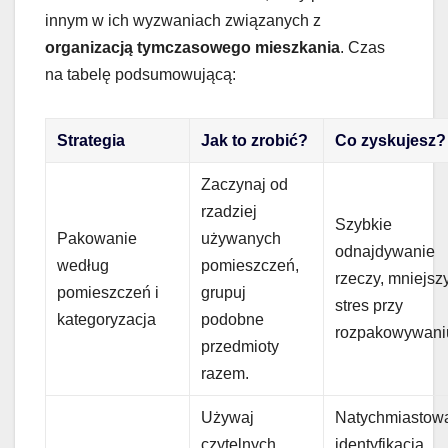
innym w ich wyzwaniach związanych z
organizacją tymczasowego mieszkania
. Czas
na tabelę podsumowującą:
Strategia
Jak to zrobić?
Co zyskujesz?
Zaczynaj od
rzadziej
Szybkie
Pakowanie
używanych
odnajdywanie
według
pomieszczeń,
rzeczy, mniejsz
pomieszczeń i
grupuj
stres przy
kategoryzacja
podobne
rozpakowywani
przedmioty
razem.
Używaj
Natychmiastow
czytelnych
identyfikacja,