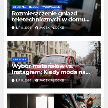
LIFESTYLE
REMONT
WYKOŃCZENIE
Rozmieszczenie gniazd
teletechnicznych w domu
czyli gdzie zaplanować TV i
LIP 8, 2026
JACEK PLOCKE
internet
LIFESTYLE
Wybór materiałów vs.
Instagram: Kiedy moda na
czarne baterie prowadzi do
LIP 8, 2026
JACEK PLOCKE
codziennych trudności w
utrzymaniu.