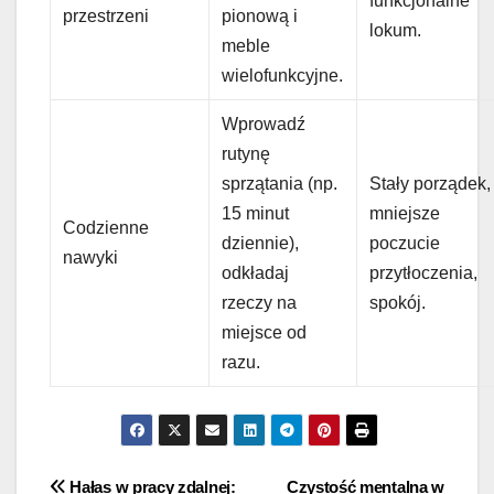
funkcjonalne
przestrzeni
pionową i
lokum.
meble
wielofunkcyjne.
Wprowadź
rutynę
sprzątania (np.
Stały porządek,
15 minut
mniejsze
Codzienne
dziennie),
poczucie
nawyki
odkładaj
przytłoczenia,
rzeczy na
spokój.
miejsce od
razu.
Nawigacja
Hałas w pracy zdalnej:
Czystość mentalna w