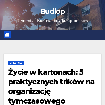
Skip
Budlop
to
content
Remonty i Budowa bez kompromisów
LIFESTYLE
Życie w kartonach: 5
praktycznych trików na
organizację
tymczasowego