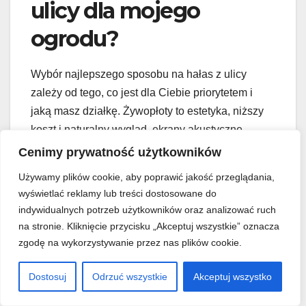
ulicy dla mojego
ogrodu?
Wybór najlepszego sposobu na hałas z ulicy
zależy od tego, co jest dla Ciebie priorytetem i
jaką masz działkę. Żywopłoty to estetyka, niższy
koszt i naturalny wygląd, ekrany akustyczne –
szybki i maksymalny efekt wyciszenia. Zastanów
Cenimy prywatność użytkowników
się, co jest dla Ciebie najważniejsze.
Używamy plików cookie, aby poprawić jakość przeglądania,
wyświetlać reklamy lub treści dostosowane do
Jeżeli potrzebujesz szybkiego i najmocniejszego
indywidualnych potrzeb użytkowników oraz analizować ruch
efektu, ekrany akustyczne, zwłaszcza te mieszane
na stronie. Kliknięcie przycisku „Akceptuj wszystkie” oznacza
albo betonowe, będą strzałem w dziesiątkę. Jeśli
zgodę na wykorzystywanie przez nas plików cookie.
zależy Ci na naturalnym wyglądzie i wolisz
Dostosuj
Odrzuć wszystkie
Akceptuj wszystko
stopniowo poprawiać komfort akustyczny, postaw
na gęste, zimozielone żywopłoty. Często