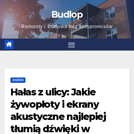
Skip
Budlop
to
content
Remonty i Budowa bez kompromisów
OGRÓD
Hałas z ulicy: Jakie
żywopłoty i ekrany
akustyczne najlepiej
tłumią dźwięki w