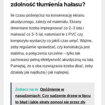
zdolność tłumienia hałasu?
Ile czasu poświęcisz na konserwację ekranu
akustycznego, zależy od materiału. Ekrany
drewniane trzeba impregnować co 2–3 lata i
malować co 3–5 lat, natomiast te z PVC czy
kompozytu wystarczy co jakiś czas umyć. Ważne,
żeby regularnie sprawdzać, czy konstrukcja jest
stabilna, a połączenia szczelne – tylko tak
zachowasz pełną efektywność akustyczną na lata.
Pamiętaj, że o oba rozwiązania trzeba dbać, żeby
działały jak najdłużej i jak najlepiej.
Zobacz na to
Opóźnienie w
nasadzeniach: Czy sadzenie drzew w lipcu
to błąd i jakie straty ponosi się przez zły