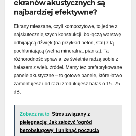
ekranów akustycznych są
najbardziej efektywne?
Ekrany mieszane, czyli kompozytowe, to jedne z
najskuteczniejszych konstrukcji, bo łączą warstwę
odbijającą dźwięk (na przykład beton, stal) z tą
pochłaniającą (wełna mineralna, pianka). Ta
różnorodność sprawia, że świetnie radzą sobie z
hałasem z wielu źródeł. Mamy też prefabrykowane
panele akustyczne – to gotowe panele, które łatwo
zamontujesz i od razu zredukujesz hałas o 15–25
dB.
Zobacz na to
Stres związany z
pielęgnacją: Jak założyć 'ogród
bezobsługowy' i uniknąć poczucia