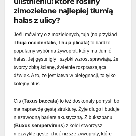
ulistnieniu: które rośliny
zimozielone najlepiej tłumią
hałas z ulicy?
Jeśli mówimy o zimozielonych, tuja (na przykład
Thuja occidentalis
,
Thuja plicata
) to bardzo
popularny wybór na żywopłot, który ma tłumić
hałas. Jej gęste igły i szybki wzrost sprawiają, że
tworzy zbitą ścianę, świetnie rozpraszającą
dźwięk. A to, że jest łatwa w pielęgnacji, to tylko
kolejny plus.
Cis (
Taxus baccata
) to też doskonały pomysł, bo
ma naprawdę gęstą strukturę. Żyje długo i buduje
niezawodną barierę akustyczną. Z bukszpanu
(
Buxus sempervirens
) z kolei stworzysz
niezwykle gęste, choć niższe żywopłoty, które