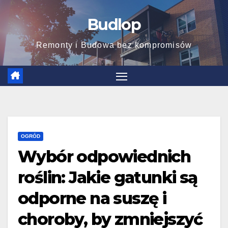
Skip
Budlop
to
content
Remonty i Budowa bez kompromisów
OGRÓD
Wybór odpowiednich
roślin: Jakie gatunki są
odporne na suszę i
choroby, by zmniejszyć