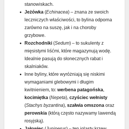
stanowiskach.
Jeżówka
(
Echinacea
) – znana ze swoich
leczniczych właściwości, to bylina odporna
zarówno na suszę, jak i na choroby
grzybowe.
Rozchodniki
(
Sedum
) – to sukulenty z
mięsistymi liśćmi, które magazynują wodę.
Idealnie pasują do słonecznych rabat i
skalniaków.
Inne byliny, które wyróżniają się niskimi
wymaganiami glebowymi i długim
kwitnieniem, to:
werbena patagońska
,
kocimiętka
(
Nepeta
),
czyściec wełnisty
(
Stachys byzantina
),
szałwia omszona
oraz
perowskia
(którą często nazywamy lawendą
rosyjską).
Jałowiec
(
Juniperus
) – ten iglasty krzew