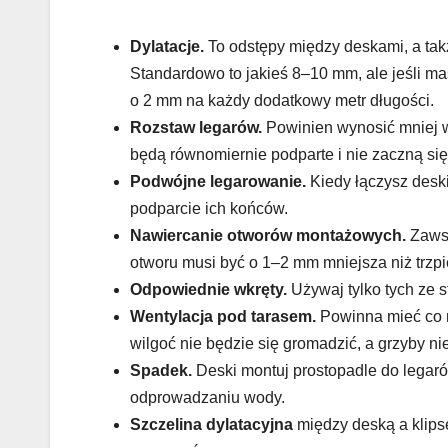
Dylatacje.
To odstępy między deskami, a tak
Standardowo to jakieś 8–10 mm, ale jeśli ma
o 2 mm na każdy dodatkowy metr długości.
Rozstaw legarów.
Powinien wynosić mniej wi
będą równomiernie podparte i nie zaczną się
Podwójne legarowanie.
Kiedy łączysz deski
podparcie ich końców.
Nawiercanie otworów montażowych.
Zawsz
otworu musi być o 1–2 mm mniejsza niż trzp
Odpowiednie wkręty.
Używaj tylko tych ze s
Wentylacja pod tarasem.
Powinna mieć co n
wilgoć nie będzie się gromadzić, a grzyby ni
Spadek.
Deski montuj prostopadle do legaró
odprowadzaniu wody.
Szczelina dylatacyjna
między deską a klips