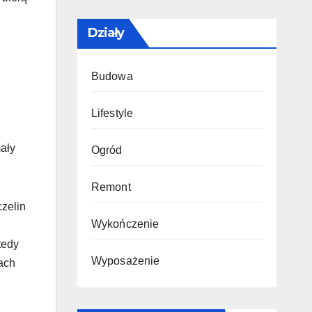
Działy
Budowa
Lifestyle
ały
Ogród
Remont
czelin
Wykończenie
tedy
Wyposażenie
ach