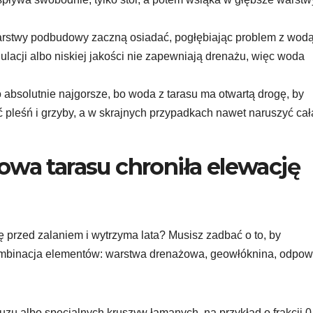
stwy podbudowy zaczną osiadać, pogłębiając problem z wodą
ulacji albo niskiej jakości nie zapewniają drenażu, więc woda
 absolutnie najgorsze, bo woda z tarasu ma otwartą drogę, by
 pleśń i grzyby, a w skrajnych przypadkach nawet naruszyć cał
owa tarasu chroniła elewację
ę przed zalaniem i wytrzyma lata? Musisz zadbać o to, by
kombinacja elementów: warstwa drenażowa, geowłóknina, odpow
ruzu albo specjalnych kruszyw łamanych, na przykład o frakcji 