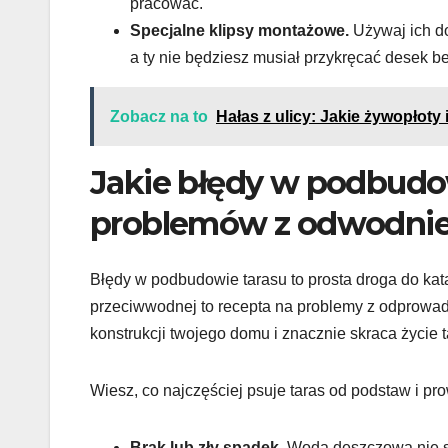
pracować.
Specjalne klipsy montażowe.
Używaj ich do
a ty nie będziesz musiał przykręcać desek b
Zobacz na to
Hałas z ulicy: Jakie żywopłoty
Jakie błędy w podbudo
problemów z odwodnien
Błędy w podbudowie tarasu to prosta droga do kata
przeciwwodnej to recepta na problemy z odprowadz
konstrukcji twojego domu i znacznie skraca życie t
Wiesz, co najczęściej psuje taras od podstaw i p
Brak lub zły spadek.
Woda deszczowa nie sp