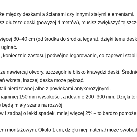
że między deskami a ścianami czy innymi stałymi elementami.
sz dłuższe deski (powyżej 4 metrów), musisz zwiększyć tę szcz
ęcej 30–40 cm (od środka do środka legara), dzięki temu desk
 uginać.
, koniecznie zastosuj podwójne legarowanie, co zapewni stabi
e nawiercaj otwory, szczególnie blisko krawędzi deski. Średni
ień wkręta, inaczej deska może pęknąć.
tali nierdzewnej albo z powłokami antykorozyjnymi.
ajmniej 150 mm wysokości, a idealnie 200–300 mm. Dzięki t
e będą miały szans na rozwój.
w i zadbaj o lekki spadek, mniej więcej 2% – to bardzo pomoże
em montażowym. Około 1 cm, dzięki niej materiał może swobo