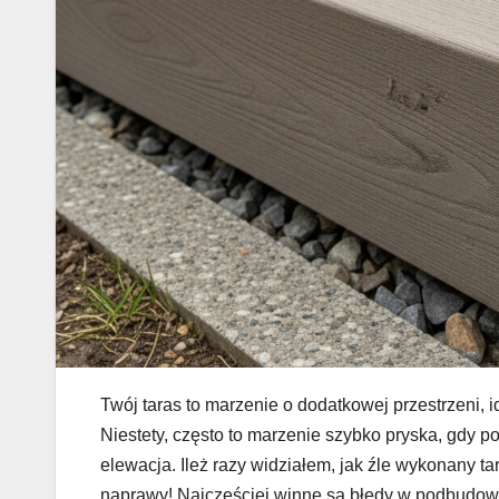
Twój taras to marzenie o dodatkowej przestrzeni, i
Niestety, często to marzenie szybko pryska, gdy p
elewacja. Ileż razy widziałem, jak źle wykonany ta
naprawy! Najczęściej winne są błędy w podbudowi