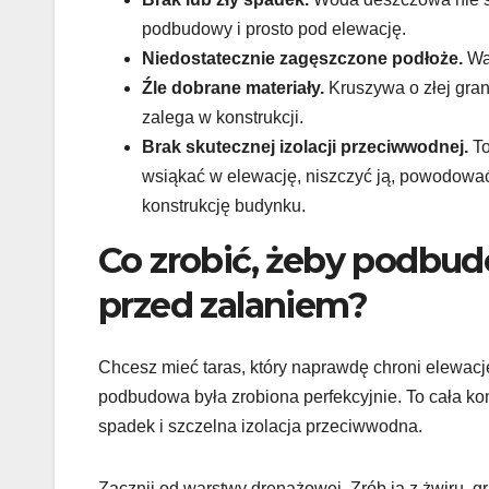
podbudowy i prosto pod elewację.
Niedostatecznie zagęszczone podłoże.
War
Źle dobrane materiały.
Kruszywa o złej gran
zalega w konstrukcji.
Brak skutecznej izolacji przeciwwodnej.
To
wsiąkać w elewację, niszczyć ją, powodować
konstrukcję budynku.
Co zrobić, żeby podbud
przed zalaniem?
Chcesz mieć taras, który naprawdę chroni elewacj
podbudowa była zrobiona perfekcyjnie. To cała 
spadek i szczelna izolacja przeciwwodna.
Zacznij od warstwy drenażowej. Zrób ją z żwiru, g