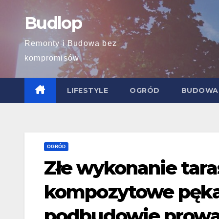
Skip
Budlop
to
content
Remonty i Budowa bez
kompromisów
LIFESTYLE
OGRÓD
BUDOWA
OGRÓD
Złe wykonanie tara
kompozytowe pękają
podbudowie prowad