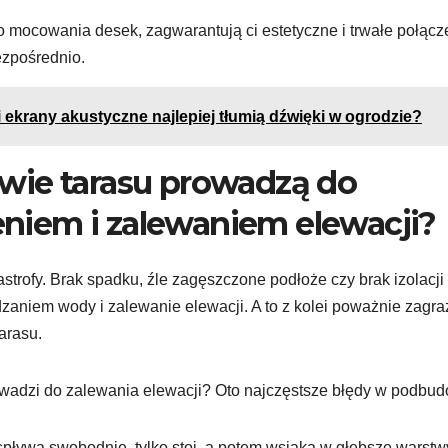
 mocowania desek, zagwarantują ci estetyczne i trwałe połącz
ezpośrednio.
 i ekrany akustyczne najlepiej tłumią dźwięki w ogrodzie?
wie tarasu prowadzą do
iem i zalewaniem elewacji?
strofy. Brak spadku, źle zagęszczone podłoże czy brak izolacji
aniem wody i zalewanie elewacji. A to z kolei poważnie zagra
arasu.
rowadzi do zalewania elewacji? Oto najczęstsze błędy w podbud
ływa swobodnie, tylko stoi, a potem wsiąka w głębsze warstw