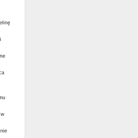
elinę
i
lne
ca
emu
 w
dnie