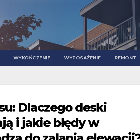
WYKOŃCZENIE
WYPOSAŻENIE
REMONT
su: Dlaczego deski
 i jakie błędy w
zą do zalania elewacji