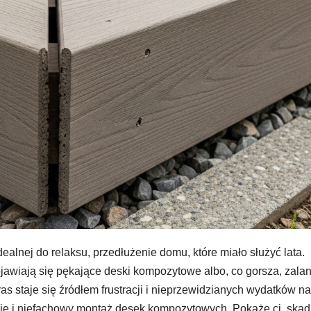
dealnej do relaksu, przedłużenie domu, które miało służyć lata.
ojawiają się pękające deski kompozytowe albo, co gorsza, zala
ras staje się źródłem frustracji i nieprzewidzianych wydatków na
e i niefachowy montaż desek kompozytowych. Pokażę ci, skąd