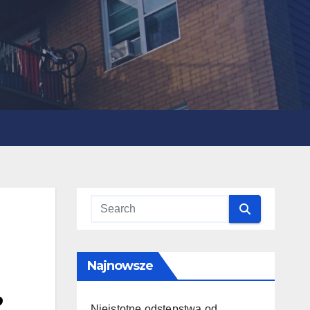
Najnowsze
?
Nieistotne odstępstwa od