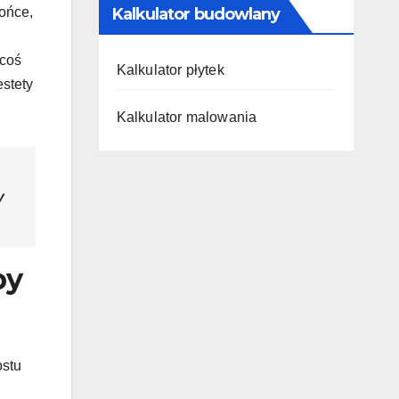
ońce,
Kalkulator budowlany
 coś
Kalkulator płytek
estety
Kalkulator malowania
y
by
ostu