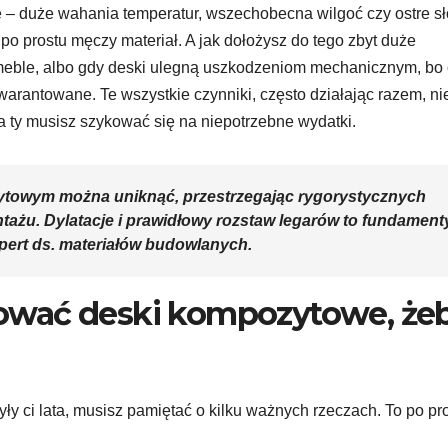
– duże wahania temperatur, wszechobecna wilgoć czy ostre sł
o prostu męczy materiał. A jak dołożysz do tego zbyt duże
 meble, albo gdy deski ulegną uszkodzeniom mechanicznym, bo
arantowane. Te wszystkie czynniki, często działając razem, ni
a ty musisz szykować się na niepotrzebne wydatki.
towym można uniknąć, przestrzegając rygorystycznych
ażu. Dylatacje i prawidłowy rozstaw legarów to fundament
kspert ds. materiałów budowlanych.
ować deski kompozytowe, że
y ci lata, musisz pamiętać o kilku ważnych rzeczach. To po pr