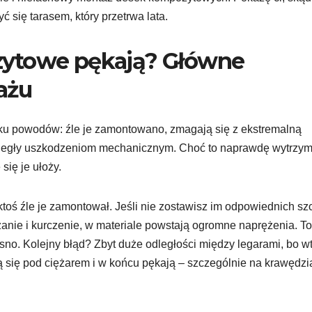
yć się tarasem, który przetrwa lata.
zytowe pękają? Główne
ażu
ku powodów: źle je zamontowano, zmagają się z ekstremalną
 uległy uszkodzeniom mechanicznym. Choć to naprawdę wytrzym
 się je ułoży.
ktoś źle je zamontował. Jeśli nie zostawisz im odpowiednich sz
zanie i kurczenie, w materiale powstają ogromne naprężenia. To
asno. Kolejny błąd? Zbyt duże odległości między legarami, bo w
ą się pod ciężarem i w końcu pękają – szczególnie na krawędzi